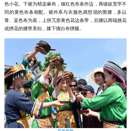
色小花。下裙为蜡染麻布，镶红色布条作边，再镶嵌宽窄不
同的黄色布条相配。裙外系与衣服色调想谐的围腰，多以
青、蓝色布为底，上拼兀形黄色花边条带，后腰以两端挑花
或绣花的腰带系扣，膝下缠白布绑腿。
苗家服饰