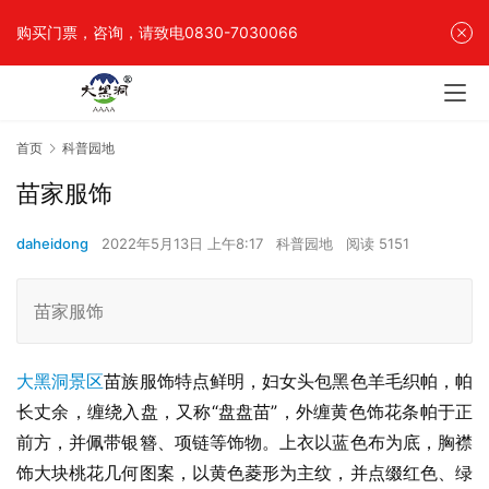
购买门票，咨询，请致电0830-7030066
首页
科普园地
苗家服饰
daheidong
2022年5月13日 上午8:17
科普园地
阅读 5151
苗家服饰
大黑洞景区
苗族服饰特点鲜明，妇女头包黑色羊毛织帕，帕
长丈余，缠绕入盘，又称“盘盘苗”，外缠黄色饰花条帕于正
前方，并佩带银簪、项链等饰物。上衣以蓝色布为底，胸襟
饰大块桃花几何图案，以黄色菱形为主纹，并点缀红色、绿