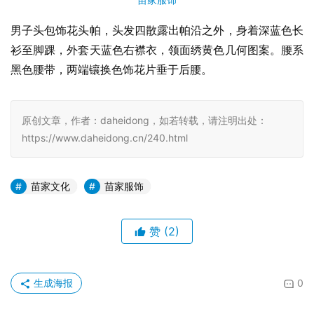
男子头包饰花头帕，头发四散露出帕沿之外，身着深蓝色长
衫至脚踝，外套天蓝色右襟衣，领面绣黄色几何图案。腰系
黑色腰带，两端镶换色饰花片垂于后腰。
原创文章，作者：daheidong，如若转载，请注明出处：
https://www.daheidong.cn/240.html
苗家文化
苗家服饰
赞
(2)
生成海报
0