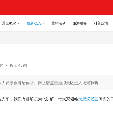
景区概况
最新动态
营销活动
旅游服务
科普园地
闻
•
阅读 4693
作人员亲自讲给你听。网上请点击虚拟景区进入场景聆听
观光车，我们有讲解员为您讲解，带大家领略
大黑洞景区
风光的